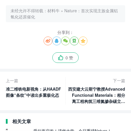
未经允许不得转载：
材料牛
»
Nature：首次实现主族金属铝
氧化还原催化
分享到：





0 赞

上一篇
下一篇
准二维铁电新视角：从HAADF
西安建大云斯宁教授Advanced
图像“条纹”中读出多重极化态
Functional Materials：相分
离工程构筑三维氮掺杂碳立方
体负载二元金属硒化物异质
结：富电子场促进载流子传输
以实现高性能光伏应用
相关文章
受拉面启发！清华大学，今日重磅Nature！