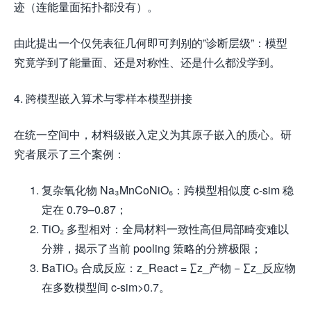
迹（连能量面拓扑都没有）。
由此提出一个仅凭表征几何即可判别的”诊断层级”：模型
究竟学到了能量面、还是对称性、还是什么都没学到。
4. 跨模型嵌入算术与零样本模型拼接
在统一空间中，材料级嵌入定义为其原子嵌入的质心。研
究者展示了三个案例：
复杂氧化物 Na₃MnCoNiO₆：跨模型相似度 c-sim 稳
定在 0.79–0.87；
TiO₂ 多型相对：全局材料一致性高但局部畸变难以
分辨，揭示了当前 pooling 策略的分辨极限；
BaTiO₃ 合成反应：z_React = ∑z_产物 − ∑z_反应物
在多数模型间 c-sim>0.7。