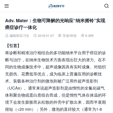


Adv. Mater：生物可降解的光响应“纳米摇铃”实现
癌症诊疗一体化
编辑部实习生
2018-01-07
导读
/
科技
8.36K




【引言】
将诊断和精准治疗相结合的多功能纳米平台用于癌症的诊
断与治疗，在纳米生物技术方面表现出巨大的潜力。在不
同的生物成像技术中，超声成像因具有实时成像、对组织
无损伤、花费低等优点，成为临床上普遍应用的诊断技
术。装载各种治疗剂的微泡则被广泛用作超声造影剂
（UCAs）。通常来说超声造影剂是由惰性的全氟化碳气
体和聚合物或蛋白质组合而成，但是惰性气体在体温的环
境下会发生膨胀而从松散的外壳中扩散出来，因而半衰期
很短（<20 min）；另外，微泡的直径较大（通常为1-8