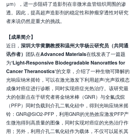
μm），进一步阻碍了造影剂在非微米血管组织周围的渗
透。因此，提高超声造影剂的稳定性和肿瘤穿透性对研究
者来说仍然是重大的挑战。
【成果简介】
近日，
深圳大学黄鹏教授和温州大学杨云研究员（共同通
讯作者）
团队在
Advanced Materials
在线发表了一篇题
为“
Light-Responsive Biodegradable Nanorattles for
Cancer Theranostics
”的文章，介绍了一种生物可降解的
光响应纳米摇铃，可以在激光激发下利用超声/光声双模态
成像对癌症进行诊断，同时实现癌症光热治疗。该研究最
大的创新点在于研究者将金纳米棒（GNR）与全氟戊烷
（PFP）同时负载到介孔二氧化硅中，得到光响应纳米摇
铃：GNR@SiO2-PFP，利用GNR的光热效应激发PFP产
生微泡得到高质量的图像，同时实现对癌症的光热治疗作
用；另外，利用介孔二氧化硅作为载体，不仅可以延长其