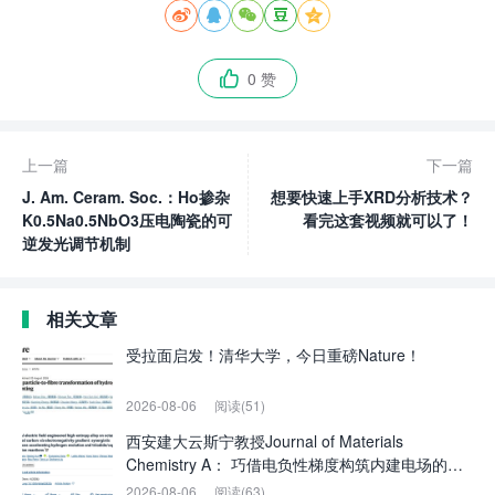





0 赞

上一篇
下一篇
J. Am. Ceram. Soc.：Ho掺杂
想要快速上手XRD分析技术？
K0.5Na0.5NbO3压电陶瓷的可
看完这套视频就可以了！
逆发光调节机制
相关文章
受拉面启发！清华大学，今日重磅Nature！
2026-08-06
阅读(51)
西安建大云斯宁教授Journal of Materials
Chemistry A： 巧借电负性梯度构筑内建电场的高
熵合金锚定八面体氮掺杂碳：协同界面加速析氢及
2026-08-06
阅读(63)