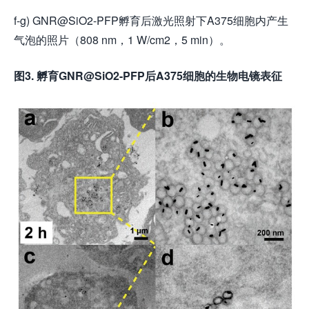
f-g) GNR@SiO2-PFP孵育后激光照射下A375细胞内产生
气泡的照片（808 nm，1 W/cm2，5 min）。
图3. 孵育GNR@SiO2-PFP后A375细胞的生物电镜表征