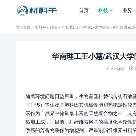
首页
科技
业界
当前位置：
材料牛
»
科技
» 华南理工王小慧/武汉大学陈朝吉AM: 纤维素
华南理工王小慧/武汉大学
kongxy


随着环境问题日益严重，生物基塑料替代传统石油基
（TPS）等生物基塑料因其机械性能和热稳定性较
素作为自然界中储量最丰富的天然聚合物之一，具
热加工成型。目前，对纤维素羟基的高度化学改性
致癌的芳香物质作为增塑剂，严重削弱纤维素材料