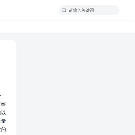

粉
纤维
难以
大量
效的