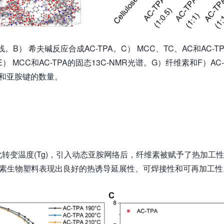
B） 希夫碱反应合成AC-TPA。C） MCC、TC、AC和AC-TP
） MCC和AC-TPA的固态13C-NMR光谱。G）纤维素和F）AC-
键和亚胺键的数量。
转变温度(Tg)，引入动态亚胺网络后，纤维素被赋予了热加工性
换，纤维素生物塑料表现出良好的热诱导延展性、可焊接性和可再加工性