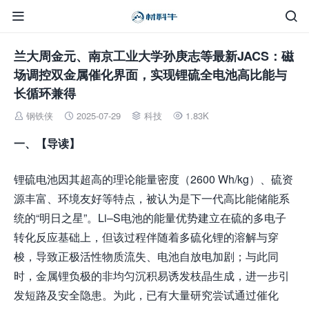


兰大周金元、南京工业大学孙庚志等最新JACS：磁
场调控双金属催化界面，实现锂硫全电池高比能与
长循环兼得
钢铁侠
2025-07-29
科技
1.83K




一、【导读】
锂硫电池因其超高的理论能量密度（2600 Wh/kg）、硫资
源丰富、环境友好等特点，被认为是下一代高比能储能系
统的“明日之星”。Li–S电池的能量优势建立在硫的多电子
转化反应基础上，但该过程伴随着多硫化锂的溶解与穿
梭，导致正极活性物质流失、电池自放电加剧；与此同
时，金属锂负极的非均匀沉积易诱发枝晶生成，进一步引
发短路及安全隐患。为此，已有大量研究尝试通过催化