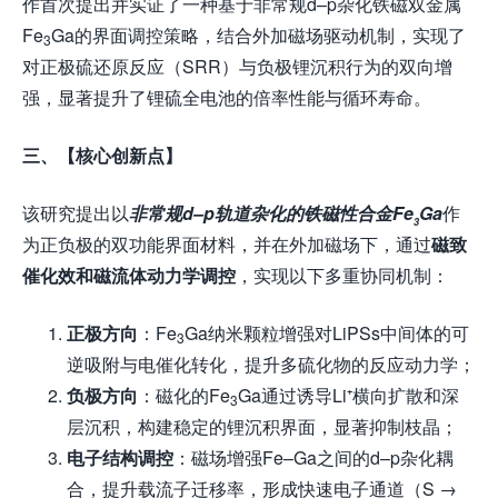
作首次提出并实证了一种基于非常规d–p杂化铁磁双金属
Fe
Ga的界面调控策略，结合外加磁场驱动机制，实现了
3
对正极硫还原反应（SRR）与负极锂沉积行为的双向增
强，显著提升了锂硫全电池的倍率性能与循环寿命。
三、【核心创新点】
该研究提出以
非常规d–p轨道杂化的铁磁性合金Fe
Ga
作
3
为正负极的双功能界面材料，并在外加磁场下，通过
磁致
催化效和磁流体动力学调控
，实现以下多重协同机制：
正极方向
：Fe
Ga纳米颗粒增强对LiPSs中间体的可
3
逆吸附与电催化转化，提升多硫化物的反应动力学；
负极方向
：磁化的Fe
Ga通过诱导Li⁺横向扩散和深
3
层沉积，构建稳定的锂沉积界面，显著抑制枝晶；
电子结构调控
：磁场增强Fe–Ga之间的d–p杂化耦
合，提升载流子迁移率，形成快速电子通道（S →