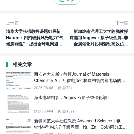
上一篇
下一篇
清华大学张强教授课题组最新
新加坡南洋理工大学陈鹏教授
Nature：四招破解风光电力“气
课题组Angew：原子级金属‒非
候脆弱性”：提出全球电网避险
金属催化对协同驱动高效仿酶
方案
催化
相关文章
西安建大云斯宁教授Journal of Materials
Chemistry A： 巧借电负性梯度构筑内建电场的高
熵合金锚定八面体氮掺杂碳：协同界面加速析氢及
2026-08-06
阅读(78)
三碘化物/铜还原反应
海水电解制氯，Angew 双原子铱催化剂！
2026-08-04
阅读(159)
新疆师范大学杜虹教授 Advanced Science丨氢
键“搭桥”构筑分子级界面：Ni、Zn、Co协同分工实
现高效太阳能制氢