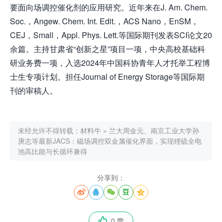
要面向场调控催化剂的应用研究。近年来在J. Am. Chem.
Soc.，Angew. Chem. Int. Edit.，ACS Nano，EnSM，
CEJ，Small，Appl. Phys. Lett.等国际期刊发表SCI论文20
余篇。主持甘肃省“创新之星”项目一项，中央高校基础科
研业务费一项，入选2024年中国科协青年人才托举工程博
士生专项计划。担任Journal of Energy Storage等国际期
刊的审稿人。
未经允许不得转载：
材料牛
»
兰大周金元、南京工业大学孙
庚志等最新JACS：磁场调控双金属催化界面，实现锂硫全电
池高比能与长循环兼得
分享到：





0 赞
