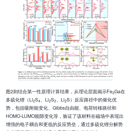
图2则结合第一性原理计算结果，从理论层面揭示Fe
Ga在
3
多硫化锂（Li
S
、Li
S
、Li
S）反应路径中的催化优
2
4
2
2
2
势，包括吸附能变化、Gibbs自由能、电荷转移路径和
HOMO-LUMO能隙变化等，验证了该材料在磁场中表现出
增强的电子耦合和更低的反应势垒，通过多硫化锂分解势