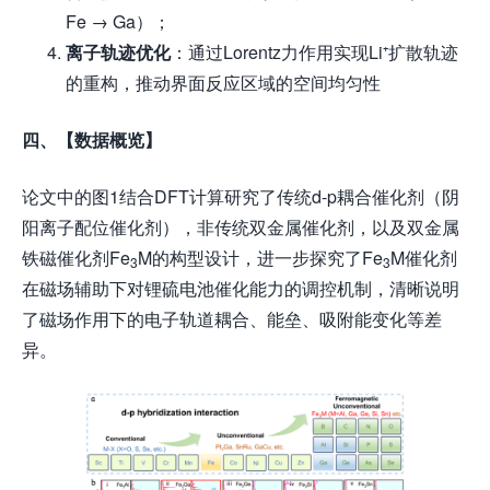
Fe → Ga）；
离子轨迹优化
：通过Lorentz力作用实现Li⁺扩散轨迹
的重构，推动界面反应区域的空间均匀性
四、【数据概览】
论文中的图1结合DFT计算研究了传统d-p耦合催化剂（阴
阳离子配位催化剂），非传统双金属催化剂，以及双金属
铁磁催化剂Fe
M的构型设计，进一步探究了Fe
M催化剂
3
3
在磁场辅助下对锂硫电池催化能力的调控机制，清晰说明
了磁场作用下的电子轨道耦合、能垒、吸附能变化等差
异。