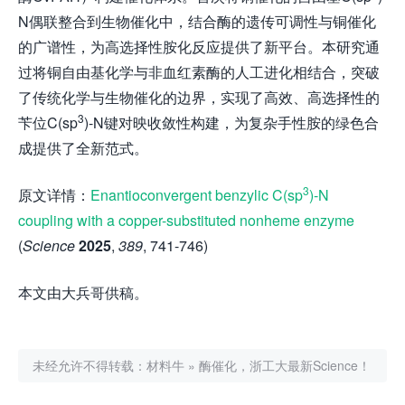
N偶联整合到生物催化中，结合酶的遗传可调性与铜催化
的广谱性，为高选择性胺化反应提供了新平台。本研究通
过将铜自由基化学与非血红素酶的人工进化相结合，突破
了传统化学与生物催化的边界，实现了高效、高选择性的
3
苄位C(sp
)-N键对映收敛性构建，为复杂手性胺的绿色合
成提供了全新范式。
3
原文详情：
Enantioconvergent benzylic C(sp
)-N
coupling with a copper-substituted nonheme enzyme
(
Science
2025
,
389
, 741-746)
本文由大兵哥供稿。
未经允许不得转载：
材料牛
»
酶催化，浙工大最新Science！