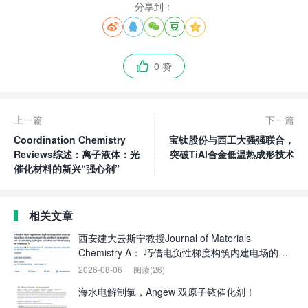
分享到：





0 赞

上一篇
下一篇
Coordination Chemistry
宝钛股份与西工大强强联合，
Reviews综述：离子液体：光
突破TiAl合金低温热成形技术
催化材料的新兴“强心剂”
相关文章
西安建大云斯宁教授Journal of Materials
Chemistry A： 巧借电负性梯度构筑内建电场的高
熵合金锚定八面体氮掺杂碳：协同界面加速析氢及
2026-08-06
阅读(26)
三碘化物/铜还原反应
海水电解制氯，Angew 双原子铱催化剂！