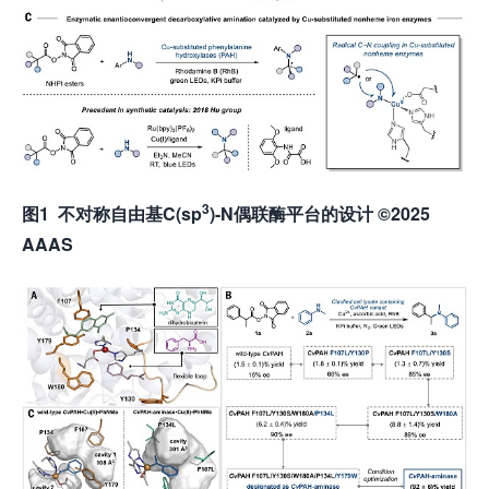
3
图
1
不对称自由基
C(sp
)-N
偶联酶平台的设计
©2025
AAAS