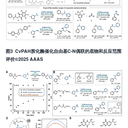
图
3 CvPAH
胺化酶催化自由基
C-N
偶联的底物和反应范围
评价
©2025 AAAS