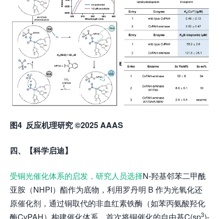
图
4
反应机理研究
©2025 AAAS
四、【科学启迪】
受铜光催化体系的启发，研究人员选择
N-羟基邻苯二甲酰
亚胺（NHPI）酯作为底物，利用罗丹明 B 作为光氧化还
原催化剂，通过铜取代的非血红素铁酶（如苯丙氨酸羟化
3
酶CvPAH）构建催化体系。首次将铜催化的自由基C(sp
)-