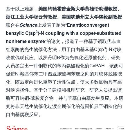
基于以上难题，
美国约翰霍普金斯大学黄雄怡助理教授、
浙江工业大学杨云芳教授、美国犹他州立大学饶毅副教授
联合在
Science
上发表了题为“
Enantioconvergent
3
benzylic C(sp
)-N coupling with a copper-substituted
nonheme enzyme
”的论文，报道了一种基于铜取代非血
3
红素酶的光生物催化方法，用于自由基苯基C(sp
)-N对映
收敛偶联反应。以罗丹明B作为光氧化还原催化剂，研究
人员鉴定出一种铜取代的苯丙氨酸羟化酶CvPAH，该酶可
促进N-羟基邻苯二甲酰亚胺酯与苯胺之间的对映体脱羧胺
化。随后定向进化重塑了活性位点，使大多数底物具有高
对映选择性。基于分子建模和机理研究，研究人员提出该
酶可容纳铜-苯胺复合物，并与苄基自由基发生反应。本研
究将非天然生物催化过渡金属催化的范围扩展至铜催化的
自由基偶联反应。