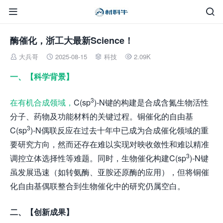


酶催化，浙工大最新Science！
大兵哥
2025-08-15
科技
2.09K




一、【科学背景】
3
在有机合成领域，
C(sp
)-N键的构建是合成含氮生物活性
分子、药物及功能材料的关键过程。铜催化的自由基
3
C(sp
)-N偶联反应在过去十年中已成为合成催化领域的重
要研究方向，然而还存在难以实现对映收敛性和难以精准
3
调控立体选择性等难题。同时，生物催化构建C(sp
)-N键
虽发展迅速（如转氨酶、亚胺还原酶的应用），但将铜催
化自由基偶联整合到生物催化中的研究仍属空白。
二、【创新成果】