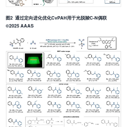
图
2
通过定向进化优化
CvPAH
用于光脱羧
C-N
偶联
©2025 AAAS