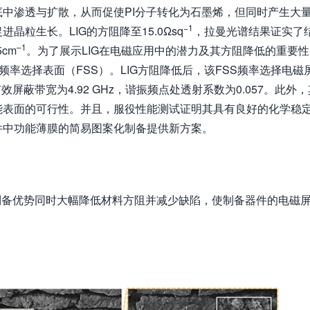
中渗透与扩散，从而促使PI分子转化为石墨烯，但同时产生大
−
1
粒生长。LIG的方阻降至15.0Ωsq
，拉曼光谱结果证实了
–
1
5cm
。为了展示LIG在电磁应用中的潜力及其方阻降低的重要性
性频率选择表面（FSS）。LIG方阻降低后，该FSS频率选择电磁
效屏蔽带宽为4.92 GHz，谐振频点处透射系数为0.057。此外，
能表面的可行性。并且，服役性能测试证明其具有良好的化学稳
件中功能薄膜的简易图案化制备提供新方案。
压制备优势同时大幅降低材料方阻并减少缺陷，使制备器件的电磁