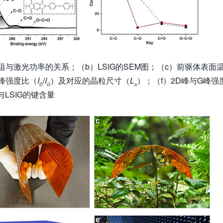
G方阻与激光功率的关系；（b）LSIG的SEM图；（c）前驱体表面
G峰强度比（
I
/
I
）及对应的晶粒尺寸（
L
）；（f）2D峰与G峰强
D
G
a
与LSIG的键含量