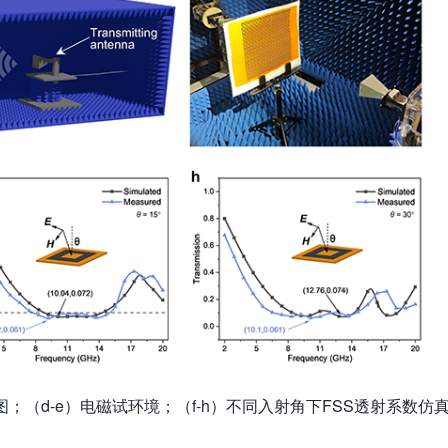
示意图；（d-e）电磁试环境；（f-h）不同入射角下FSS透射系数仿