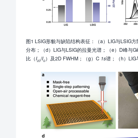
图1 LSIG形貌与缺陷结构表征：（a）LIG与LSI
分布；（d）LIG与LSIG的拉曼光谱；（e）D峰与
比（
I
/
I
）及2D FWHM；（g）C
1s
谱；（h）LIG
2D
G