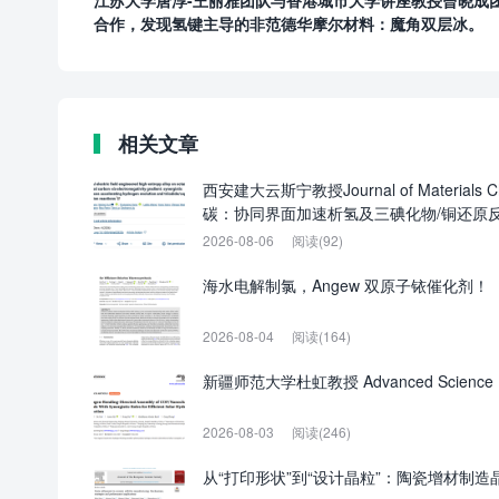
江苏大学唐淳-王丽雅团队与香港城市大学讲座教授曾晓成
合作，发现氢键主导的非范德华摩尔材料​：魔角双层冰。
相关文章
西安建大云斯宁教授Journal of Mater
碳：协同界面加速析氢及三碘化物/铜还原
2026-08-06
阅读(92)
海水电解制氯，Angew 双原子铱催化剂！
2026-08-04
阅读(164)
新疆师范大学杜虹教授 Advanced Sci
2026-08-03
阅读(246)
从“打印形状”到“设计晶粒”：陶瓷增材制