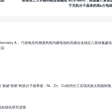
团队
香港理工大学杨明教授课题组 ACS Nano：高通量计算筛
于无机分子晶体的高κ介电
ials Chemistry A： 巧借电负性梯度构筑内建电场的高熵合金锚定八面体氮掺杂
反应
ence丨氢键“搭桥”构筑分子级界面：Ni、Zn、Co协同分工实现高效太阳能制氢
造晶粒细化研究进展