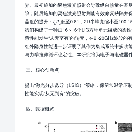
异。最初施加的聚焦激光照射会导致纵向热量在基底
陷；随后施加的离焦激光照射则能有效修复缺陷并促进晶
晶度的提升：
I
/
I
低至0.81，2D半峰宽缩小至100.1
D
G
我们构建了一种由16 ×16个LIG方环单元组成的柔
蔽性能发生“从无至有”的转变，在2~20GHz波段的有
红外隐身性能进一步证明了其作为集成系统中多功
与力学拉伸循环稳定性。本研究将为电子与电磁器
三、核心创新点
提出“激光分步诱导（LSIG）”策略，保留常温常
性能实现“从无到有”的突破。
四、数据概览