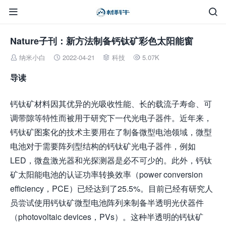


Nature子刊：新方法制备钙钛矿彩色太阳能窗
纳米小白
2022-04-21
科技
5.07K




导读
钙钛矿材料因其优异的光吸收性能、长的载流子寿命、可
调带隙等特性而被用于研究下一代光电子器件。近年来，
钙钛矿图案化的技术主要用在了制备微型电池领域，微型
电池对于需要阵列型结构的钙钛矿光电子器件，例如
LED，微盘激光器和光探测器是必不可少的。此外，钙钛
矿太阳能电池的认证功率转换效率（power conversion
efficiency，PCE）已经达到了25.5%。目前已经有研究人
员尝试使用钙钛矿微型电池阵列来制备半透明光伏器件
（photovoltaic devices，PVs）。这种半透明的钙钛矿