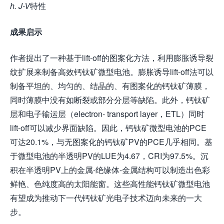
h. J-V
特性
成果启示
作者提出了一种基于lift-off的图案化方法，利用膨胀诱导裂
纹扩展来制备高效钙钛矿微型电池。膨胀诱导lift-off法可以
制备平坦的、均匀的、结晶的、有图案化的钙钛矿薄膜，
同时薄膜中没有如断裂或部分分层等缺陷。此外，钙钛矿
层和电子输运层（electron- transport layer，ETL）同时
lift-off可以减少界面缺陷。因此，钙钛矿微型电池的PCE
可达20.1%，与无图案化的钙钛矿PV的PCE几乎相同。基
于微型电池的半透明PV的LUE为4.67，CRI为97.5%。沉
积在半透明PV上的金属-绝缘体-金属结构可以制造出色彩
鲜艳、色纯度高的太阳能窗。这些高性能钙钛矿微型电池
有望成为推动下一代钙钛矿光电子技术迈向未来的一大
步。