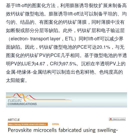
基于lift-off的图案化方法，利用膨胀诱导裂纹扩展来制备高
效钙钛矿微型电池。膨胀诱导lift-off法可以制备平坦的、均
匀的、结晶的、有图案化的钙钛矿薄膜，同时薄膜中没有
如断裂或部分分层等缺陷。此外，钙钛矿层和电子输运层
（electron- transport layer，ETL）同时lift-off可以减少界
面缺陷。因此，钙钛矿微型电池的PCE可达20.1%，与无
图案化的钙钛矿PV的PCE几乎相同。基于微型电池的半透
明PV的LUE为4.67，CRI为97.5%。沉积在半透明PV上的
金属-绝缘体-金属结构可以制造出色彩鲜艳、色纯度高的
太阳能窗。