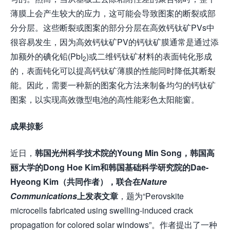
薄膜上会产生较大的应力，这可能会导致图案的断裂或部
分分层。这些断裂或图案的部分分层在高效钙钛矿PVs中
很容易发生，因为高效钙钛矿PV的钙钛矿膜通常是通过添
加额外的碘化铅(PbI
)或二维钙钛矿材料的表面钝化形成
2
的，表面钝化可以提高钙钛矿薄膜的性能同时降低其断裂
能。因此，需要一种新的图案化方法来制备均匀的钙钛矿
图案，以实现高效微型电池的高性能彩色太阳能窗。
成果掠影
近日，
韩国光州科学技术院的
Young Min Song
，韩国高
丽大学的
Dong Hoe Kim
和韩国基础科学研究院的
Dae-
Hyeong Kim
（共同作者），联合在
Nature
Communications
上发表文章
，题为“Perovskite
microcells fabricated using swelling-induced crack
propagation for colored solar windows”。作者提出了一种