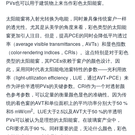
PVs也可以用于建筑物上来当作彩色太阳能窗。
太阳能窗将入射光转换为电能，同时兼具像传统窗户一样
的透光性。尤其是从美学的角度来看，彩色类型的太阳能
窗更加引人注目。但是，提高PCE的同时会降低平均透过
率（average visible transmittances，AVTs）和显色指数
（color-rendering indices，CRIs）。这点特别是对于彩色
类型的太阳能窗，其PCEs依赖于窗户的颜色设计。因
此，采用同时代表太阳能电池窗特性的参数——光利用效
率（light-utilization efficiency，LUE，通过AVT×PCE）来
作为评价半透明PVs的关键参数。CRI作为一个对透射颜
色参考参数，可以定量的衡量颜色显色的准确性。因为传
统的着色窗的AVT和单位面积上的平均功率分别大于50 %
2
和5 mW/cm
。LUE大于2.5以及AVT大于50 %的半透明
PVs可以被认为是理想的太阳能窗。在玻璃窗产业中，
CRI要求高于90 %。同样重要的是，无论什么颜色，彩色