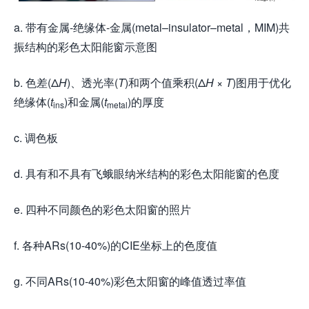
a. 带有金属-绝缘体-金属(metal–insulator–metal，MIM)共
振结构的彩色太阳能窗示意图
b. 色差(Δ
H
)、透光率(
T
)和两个值乘积(Δ
H
×
T
)图用于优化
绝缘体(
t
)和金属(
t
)的厚度
ins
metal
c. 调色板
d. 具有和不具有飞蛾眼纳米结构的彩色太阳能窗的色度
e. 四种不同颜色的彩色太阳窗的照片
f. 各种ARs(10-40%)的CIE坐标上的色度值
g. 不同ARs(10-40%)彩色太阳窗的峰值透过率值